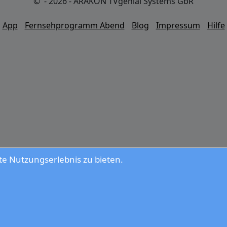
© - 2026 - ARAKON TVgenial Systems GbR
App
Fernsehprogramm Abend
Blog
Impressum
Hilfe
e Nutzungserlebnis zu bieten.