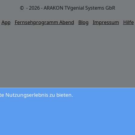
© - 2026 - ARAKON TVgenial Systems GbR
App
Fernsehprogramm Abend
Blog
Impressum
Hilfe
e Nutzungserlebnis zu bieten.