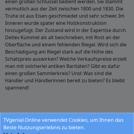
einen großen Schlüssel bedient werden. Sie stammt
vermutlich aus der Zeit zwischen 1800 und 1830. Die
Truhe ist aus Eisen geschmiedet und sehr schwer. Im
Inneren wurde später eine Holzkonstruktion
hinzugefügt. Der Zustand wird in der Expertise durch
Detlev Kümmel als alt beschrieben, mit Rost an der
Oberfläche und einem fehlenden Riegel. Wird sich die
Beschädigung am Riegel stark auf die Höhe des
Schätzpreis auswirken? Welche Verkaufspreise erzielt
man mit solcherlei antiken Raritäten? Gibt es dafür
einen großen Sammlerkreis? Und: Was sind die
Händler und Händlerinnen bereit zu bieten? Es bleibt
spannend!
Sie suchen neben
bares fuer rares
weitere
Serien im TV
TVgenial.Online verwendet Cookies, um Ihnen das
Programm
?
Beste Nutzungserlebnis zu bieten.