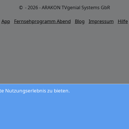
© - 2026 - ARAKON TVgenial Systems GbR
App
Fernsehprogramm Abend
Blog
Impressum
Hilfe
e Nutzungserlebnis zu bieten.