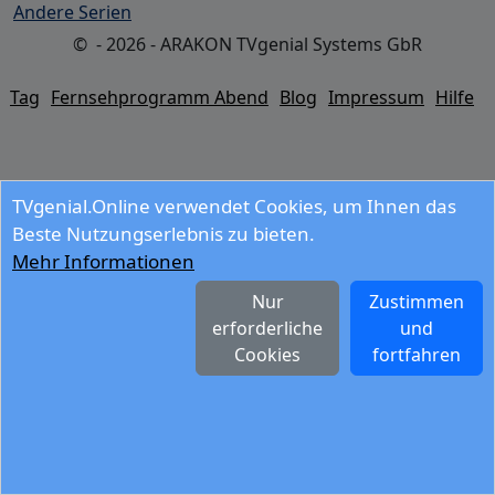
Andere Serien
© - 2026 - ARAKON TVgenial Systems GbR
Tag
Fernsehprogramm Abend
Blog
Impressum
Hilfe
TVgenial.Online verwendet Cookies, um Ihnen das
Beste Nutzungserlebnis zu bieten.
Mehr Informationen
Nur
Zustimmen
erforderliche
und
Cookies
fortfahren